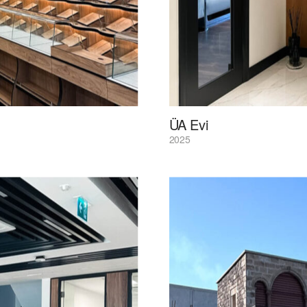
ÜA Evi
2025